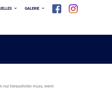
UELLES
GALERIE
hn nur herausholen muss, wenn