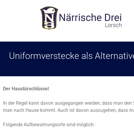
Uniformverstecke als Alternati
Der Haustürschlüssel
In der Regel kann davon ausgegangen werden, dass man den S
man nach Hause kommt. Auch ist davon auszugehen, dass man
Folgende Aufbewahrungsorte sind möglich: