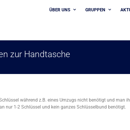
ÜBER UNS
GRUPPEN
AKT
ven zur Handtasche
chlüssel während z.B. eines Umzugs nicht benötigt und man i
 nur 1-2 Schlüssel und kein ganzes Schlüsselbund benötigt.