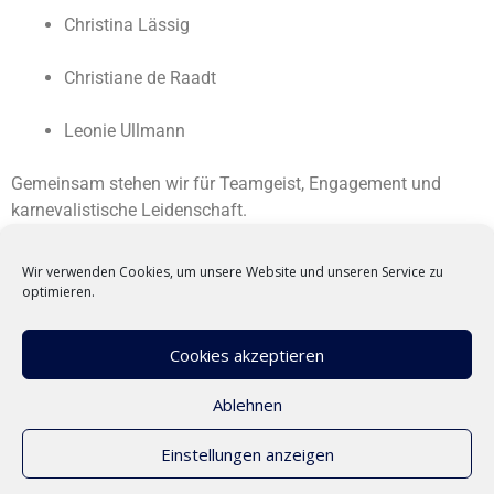
Christina Lässig
Christiane de Raadt
Leonie Ullmann
Gemeinsam stehen wir für Teamgeist, Engagement und
karnevalistische Leidenschaft.
Wir verwenden Cookies, um unsere Website und unseren Service zu
Kontakt
optimieren.
Ihr möchtet etwas wissen oder Teil von uns werden? Schreibt
Cookies akzeptieren
einfach an
tanja.baumann@N3-Lorsch.de
oder
beate.eichhorn@N3-Lorsch.de
Ablehnen
Einstellungen anzeigen
Kontakt
Impressum
Datenschutz