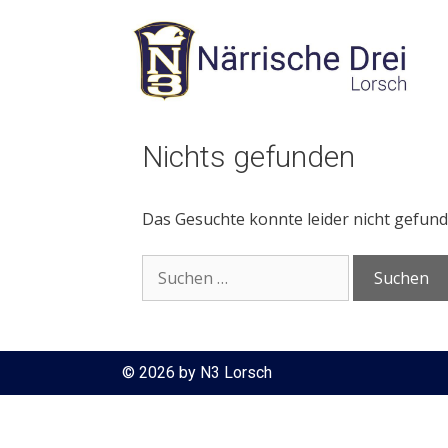
Zum
Inhalt
springen
Nichts gefunden
Das Gesuchte konnte leider nicht gefunde
Suchen
nach:
© 2026 by N3 Lorsch