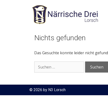
Zum
Inhalt
springen
Nichts gefunden
Das Gesuchte konnte leider nicht gefunde
Suchen
nach:
© 2026 by N3 Lorsch