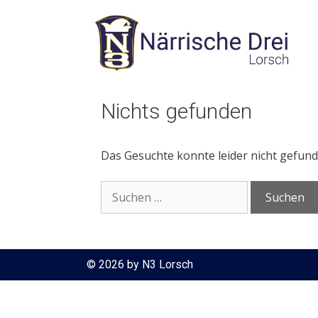
Zum
Inhalt
springen
Nichts gefunden
Das Gesuchte konnte leider nicht gefunde
Suchen
nach:
© 2026 by N3 Lorsch