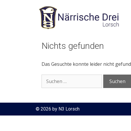
Zum
Inhalt
springen
Nichts gefunden
Das Gesuchte konnte leider nicht gefunde
Suchen
nach:
© 2026 by N3 Lorsch